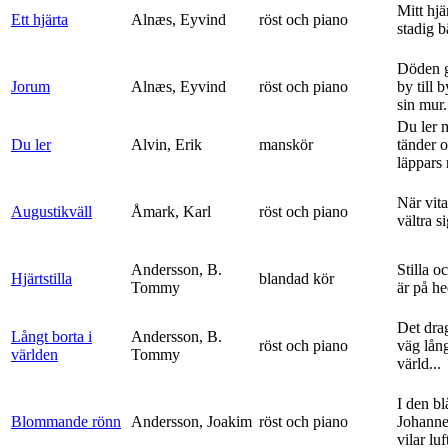
Mitt hjä
Ett hjärta
Alnæs, Eyvind
röst och piano
stadig b
Döden g
Jorum
Alnæs, Eyvind
röst och piano
by till 
sin mur.
Du ler 
Du ler
Alvin, Erik
manskör
tänder 
läppars 
När vit
Augustikväll
Åmark, Karl
röst och piano
vältra s
Andersson, B.
Stilla o
Hjärtstilla
blandad kör
Tommy
är på h
Det dra
Långt borta i
Andersson, B.
röst och piano
väg lång
världen
Tommy
värld...
I den bl
Blommande rönn
Andersson, Joakim
röst och piano
Johanne
vilar luf