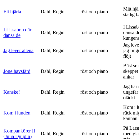
Mitt hjä
Ett hjärta
Dahl, Regin
röst och piano
stadig b
I Lissa
I Lissabon där
Dahl, Regin
röst och piano
dansa d
dansa de
kungens 
Jag leve
Jag lever allena
Dahl, Regin
röst och piano
jag fing
flöjt
Bäst so
Jone havsfärd
Dahl, Regin
röst och piano
skeppet 
ankar
Jag har s
Kanske!
Dahl, Regin
röst och piano
ungefär 
otäckt...
Kom i l
Kom i lunden
Dahl, Regin
röst och piano
räck mi
kannan
På Lars
Kompankörer II
Dahl, Regin
röst och piano
med gla
(Julia Djuplin)