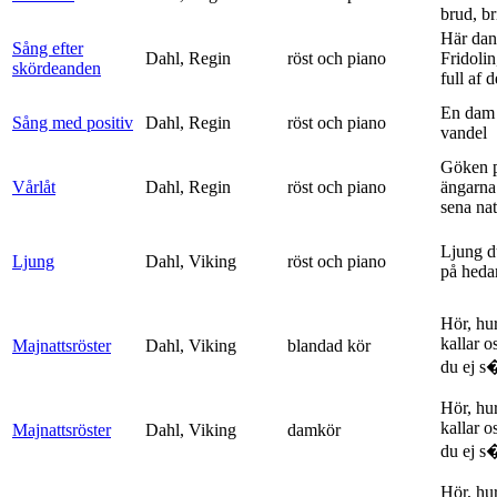
brud, br
Här dan
Sång efter
Dahl, Regin
röst och piano
Fridolin
skördeanden
full af d
En dam 
Sång med positiv
Dahl, Regin
röst och piano
vandel
Göken 
Vårlåt
Dahl, Regin
röst och piano
ängarna 
sena nat
Ljung d
Ljung
Dahl, Viking
röst och piano
på heda
Hör, hu
kallar o
Majnattsröster
Dahl, Viking
blandad kör
du ej s�
Hör, hu
kallar o
Majnattsröster
Dahl, Viking
damkör
du ej s�
Hör, hu