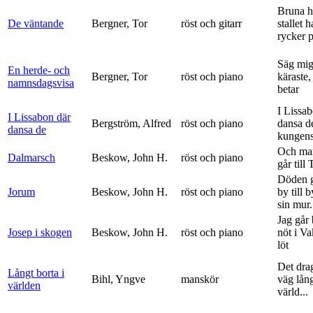
Bruna h
De väntande
Bergner, Tor
röst och gitarr
stallet 
rycker p
Säg mig
En herde- och
Bergner, Tor
röst och piano
käraste,
namnsdagsvisa
betar
I Lissa
I Lissabon där
Bergström, Alfred
röst och piano
dansa d
dansa de
kungens 
Och ma
Dalmarsch
Beskow, John H.
röst och piano
går till
Döden g
Jorum
Beskow, John H.
röst och piano
by till 
sin mur.
Jag går
Josep i skogen
Beskow, John H.
röst och piano
nöt i V
löt
Det dra
Långt borta i
Bihl, Yngve
manskör
väg lång
världen
värld...