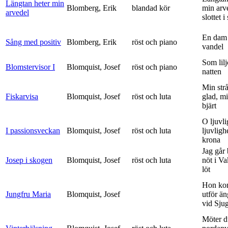
Längtan heter min
Blomberg, Erik
blandad kör
min arv
arvedel
slottet i 
En dam 
Sång med positiv
Blomberg, Erik
röst och piano
vandel
Som lilj
Blomstervisor I
Blomquist, Josef
röst och piano
natten
Min strå
Fiskarvisa
Blomquist, Josef
röst och luta
glad, mi
bjärt
O ljuvli
I passionsveckan
Blomquist, Josef
röst och luta
ljuvligh
krona
Jag går
Josep i skogen
Blomquist, Josef
röst och luta
nöt i V
löt
Hon ko
Jungfru Maria
Blomquist, Josef
utför ä
vid Sju
Möter d