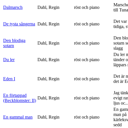
Marsche
Dalmarsch
Dahl, Regin
röst och piano
till Tun
Det var
De tysta sångerna
Dahl, Regin
röst och piano
tidiga, 
Den blo
Den blodiga
Dahl, Regin
röst och piano
sotarn 
sotarn
slagg
Du ler 
Du ler
Dahl, Regin
röst och piano
tänder 
läppars 
Det är 
Eden I
Dahl, Regin
röst och piano
det är 
Jag tän
En förtappad
Dahl, Regin
röst och piano
evigt ra
(Beckblomster: II)
ljus oc..
En gam
man på
En gammal man
Dahl, Regin
röst och piano
kärleks
sedd