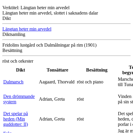
Verktitel: Längtan heter min arvedel
Längtan heter min arvedel, slottet i saknadens dalar
Dikt
Längtan heter min arvedel
Diktsamling
Fridolins lustgård och Dalmålningar på rim (1901)
Besättning
röst och orkester
T
Dikt
Tonsättare
Besättning
begy
Marsche
Dalmarsch
Aagaard, Thorvald
röst och piano
till Tun
Den drömmande
Vinden 
Adrian, Greta
röst
systern
på sin s
Det spelar på
Det spe
heden (Min
Adrian, Greta
röst
heden, 
guddotter: II)
porlar i
Jag är 