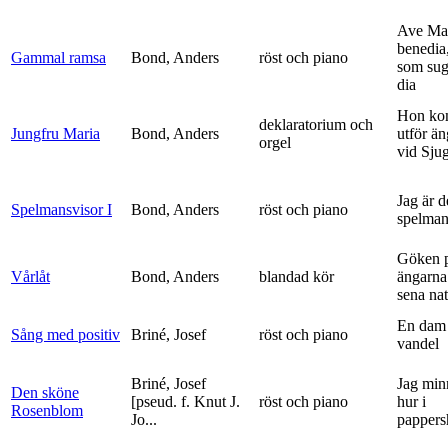
Ave Mar
benedia
Gammal ramsa
Bond, Anders
röst och piano
som sug
dia
Hon ko
deklaratorium och
Jungfru Maria
Bond, Anders
utför ä
orgel
vid Sju
Jag är 
Spelmansvisor I
Bond, Anders
röst och piano
spelma
Göken 
Vårlåt
Bond, Anders
blandad kör
ängarna 
sena nat
En dam 
Sång med positiv
Briné, Josef
röst och piano
vandel
Briné, Josef
Jag min
Den sköne
[pseud. f. Knut J.
röst och piano
hur i
Rosenblom
Jo...
pappers