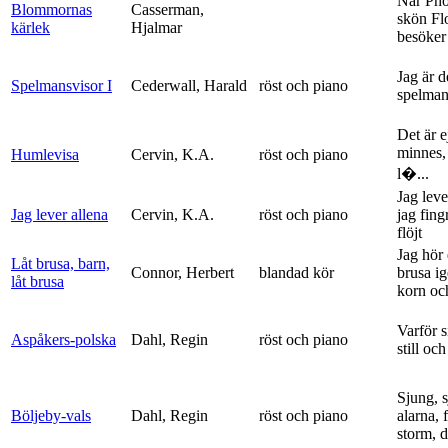
När Ph
Blommornas
Casserman,
skön Fl
kärlek
Hjalmar
besöker
Jag är 
Spelmansvisor I
Cederwall, Harald
röst och piano
spelma
Det är ej
minnes,
Humlevisa
Cervin, K.A.
röst och piano
l�...
Jag leve
Jag lever allena
Cervin, K.A.
röst och piano
jag fing
flöjt
Jag hör 
Låt brusa, barn,
Connor, Herbert
blandad kör
brusa i
låt brusa
korn och
Varför si
Aspåkers-polska
Dahl, Regin
röst och piano
still och
Sjung, s
Böljeby-vals
Dahl, Regin
röst och piano
alarna, 
storm, d