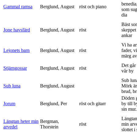
benedia
Gammal ramsa
Berglund, August
röst och piano
som sug
dia
Bäst so
Jone havsfärd
Berglund, August
röst
skeppet 
ankar
Vi ha ar
Lejonets barn
Berglund, August
röst
fader, v
märg av 
Det går e
Stjärngossar
Berglund, August
röst
vår by
Sub lun
Sub luna
Berglund, August
Mörk är
brud, br
Döden g
Jorum
Berglund, Per
röst och gitarr
by till 
sin mur.
Längtan
Längtan heter min
Bergman,
röst
min arv
arvedel
Thorstein
slottet i 