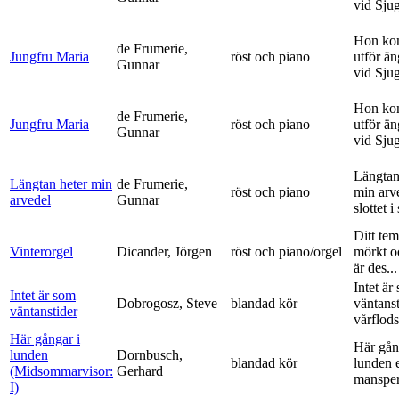
vid Sju
Hon ko
de Frumerie,
Jungfru Maria
röst och piano
utför ä
Gunnar
vid Sju
Hon ko
de Frumerie,
Jungfru Maria
röst och piano
utför ä
Gunnar
vid Sju
Längtan
Längtan heter min
de Frumerie,
röst och piano
min arv
arvedel
Gunnar
slottet i 
Ditt tem
Vinterorgel
Dicander, Jörgen
röst och piano/orgel
mörkt o
är des...
Intet är
Intet är som
Dobrogosz, Steve
blandad kör
väntanst
väntanstider
vårflods
Här gångar i
Här gån
lunden
Dornbusch,
blandad kör
lunden 
(Midsommarvisor:
Gerhard
manspe
I)