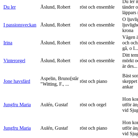
Du ler 
Du ler
Åslund, Robert
röst och ensemble
tänder 
läppars 
O ljuvli
I passionsveckan
Åslund, Robert
röst och ensemble
ljuvligh
krona
Vågen ä
Irina
Åslund, Robert
röst och ensemble
och och
gå, o I..
Ditt tem
Vinterorgel
Åslund, Robert
röst och ensemble
mörkt o
är des...
Bäst so
Aspelin, Bruno[står
Jone havsfärd
röst och piano
skeppet 
"Witting, F., ...
ankar
Hon ko
Jungfru Maria
Aulén, Gustaf
röst och orgel
utför ä
vid Sju
Hon ko
Jungfru Maria
Aulén, Gustaf
röst och piano
utför ä
vid Sju