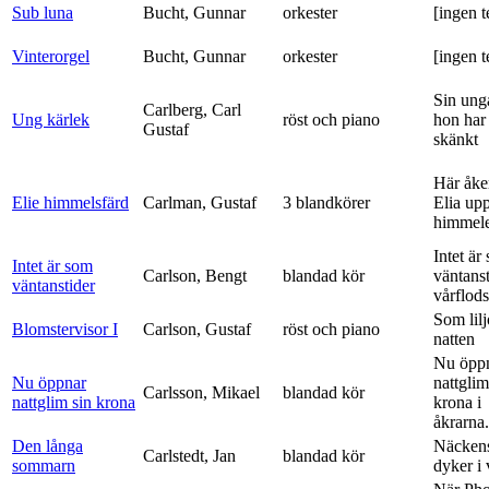
Sub luna
Bucht, Gunnar
orkester
[ingen t
Vinterorgel
Bucht, Gunnar
orkester
[ingen t
Sin ung
Carlberg, Carl
Ung kärlek
röst och piano
hon har
Gustaf
skänkt
Här åke
Elie himmelsfärd
Carlman, Gustaf
3 blandkörer
Elia upp 
himmele
Intet är
Intet är som
Carlson, Bengt
blandad kör
väntanst
väntanstider
vårflods
Som lilj
Blomstervisor I
Carlson, Gustaf
röst och piano
natten
Nu öpp
Nu öppnar
nattglim
Carlsson, Mikael
blandad kör
nattglim sin krona
krona i
åkrarna.
Den långa
Näckens
Carlstedt, Jan
blandad kör
sommarn
dyker i