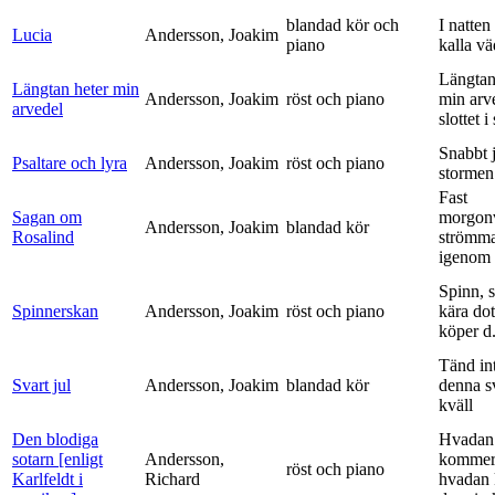
blandad kör och
I natten
Lucia
Andersson, Joakim
piano
kalla vä
Längtan
Längtan heter min
Andersson, Joakim
röst och piano
min arv
arvedel
slottet i 
Snabbt 
Psaltare och lyra
Andersson, Joakim
röst och piano
stormen
Fast
Sagan om
morgon
Andersson, Joakim
blandad kör
Rosalind
strömm
igenom 
Spinn, 
Spinnerskan
Andersson, Joakim
röst och piano
kära dot
köper d.
Tänd int
Svart jul
Andersson, Joakim
blandad kör
denna s
kväll
Den blodiga
Hvadan
sotarn [enligt
Andersson,
kommer
röst och piano
Karlfeldt i
Richard
hvadan