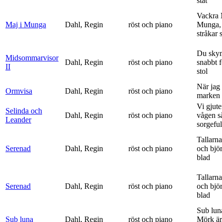
ståt
Vackra 
Maj i Munga
Dahl, Regin
röst och piano
Munga, 
stråkar s
Du sky
Midsommarvisor
Dahl, Regin
röst och piano
snabbt 
II
stol
När jag 
Ormvisa
Dahl, Regin
röst och piano
marken 
Vi gjute
Selinda och
Dahl, Regin
röst och piano
vågen s
Leander
sorgeful
Tallarna
Serenad
Dahl, Regin
röst och piano
och bjö
blad
Tallarna
Serenad
Dahl, Regin
röst och piano
och bjö
blad
Sub lun
Sub luna
Dahl, Regin
röst och piano
Mörk är