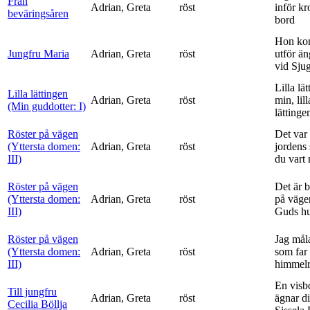
Från
Adrian, Greta
röst
inför k
beväringsåren
bord
Hon ko
Jungfru Maria
Adrian, Greta
röst
utför ä
vid Sju
Lilla lä
Lilla lättingen
Adrian, Greta
röst
min, lill
(Min guddotter: I)
lättinge
Röster på vägen
Det var 
(Yttersta domen:
Adrian, Greta
röst
jordens 
III)
du vart 
Röster på vägen
Det är 
(Yttersta domen:
Adrian, Greta
röst
på vägen
III)
Guds h
Röster på vägen
Jag mål
(Yttersta domen:
Adrian, Greta
röst
som far t
III)
himmelr
En visb
Till jungfru
Adrian, Greta
röst
ägnar di
Cecilia Böllja