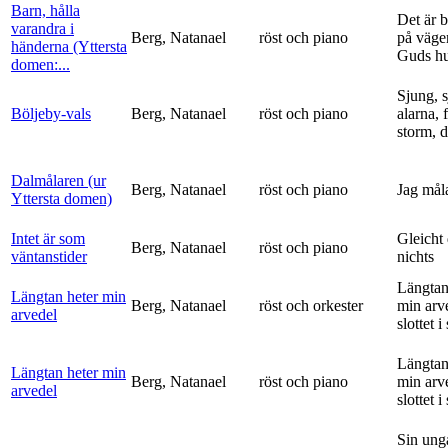
Barn, hålla
Det är 
varandra i
Berg, Natanael
röst och piano
på vägen
händerna (Yttersta
Guds h
domen:...
Sjung, s
Böljeby-vals
Berg, Natanael
röst och piano
alarna, 
storm, d
Dalmålaren (ur
Berg, Natanael
röst och piano
Jag mål
Yttersta domen)
Intet är som
Gleicht
Berg, Natanael
röst och piano
väntanstider
nichts
Längtan
Längtan heter min
Berg, Natanael
röst och orkester
min arv
arvedel
slottet i 
Längtan
Längtan heter min
Berg, Natanael
röst och piano
min arv
arvedel
slottet i 
Sin ung