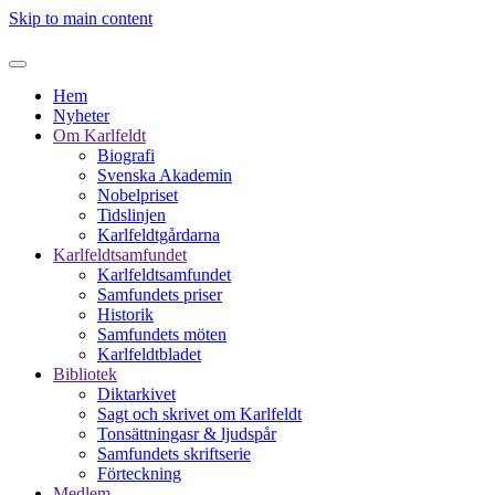
Skip to main content
Hem
Nyheter
Om Karlfeldt
Biografi
Svenska Akademin
Nobelpriset
Tidslinjen
Karlfeldtgårdarna
Karlfeldtsamfundet
Karlfeldtsamfundet
Samfundets priser
Historik
Samfundets möten
Karlfeldtbladet
Bibliotek
Diktarkivet
Sagt och skrivet om Karlfeldt
Tonsättningasr & ljudspår
Samfundets skriftserie
Förteckning
Medlem