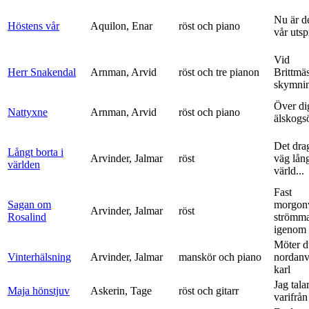
Nu är de
Höstens vår
Aquilon, Enar
röst och piano
vår uts
Vid
Herr Snakendal
Arnman, Arvid
röst och tre pianon
Brittmäs
skymnin
Över di
Nattyxne
Arnman, Arvid
röst och piano
älskogs
Det dra
Långt borta i
Arvinder, Jalmar
röst
väg lång
världen
värld...
Fast
Sagan om
morgon
Arvinder, Jalmar
röst
Rosalind
strömma
igenom 
Möter d
Vinterhälsning
Arvinder, Jalmar
manskör och piano
nordanv
karl
Jag tala
Maja hönstjuv
Askerin, Tage
röst och gitarr
varifrå