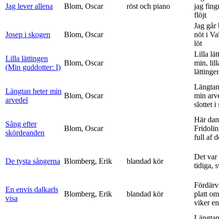
Jag lever allena
Blom, Oscar
röst och piano
jag fing
flöjt
Jag går
Josep i skogen
Blom, Oscar
nöt i V
löt
Lilla lä
Lilla lättingen
Blom, Oscar
min, lill
(Min guddotter: I)
lättinge
Längtan
Längtan heter min
Blom, Oscar
min arv
arvedel
slottet i 
Här dan
Sång efter
Blom, Oscar
Fridolin
skördeanden
full af d
Det var
De tysta sångerna
Blomberg, Erik
blandad kör
tidiga, 
Fördärv
En envis dalkarls
Blomberg, Erik
blandad kör
platt om
visa
viker en 
Längtan