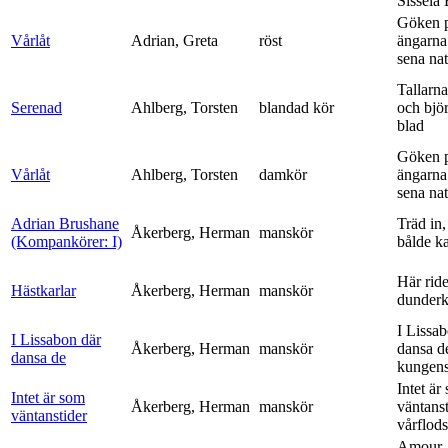
Sissela B
Göken 
Vårlåt
Adrian, Greta
röst
ängarna 
sena nat
Tallarna
Serenad
Ahlberg, Torsten
blandad kör
och bjö
blad
Göken 
Vårlåt
Ahlberg, Torsten
damkör
ängarna 
sena nat
Adrian Brushane
Träd in,
Åkerberg, Herman
manskör
(Kompankörer: I)
bålde ka
Här ride
Hästkarlar
Åkerberg, Herman
manskör
dunderk
I Lissa
I Lissabon där
Åkerberg, Herman
manskör
dansa d
dansa de
kungens 
Intet är
Intet är som
Åkerberg, Herman
manskör
väntanst
väntanstider
vårflods
Amour,