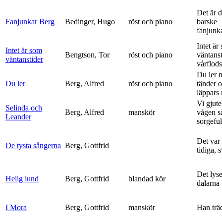
Det är 
Fanjunkar Berg
Bedinger, Hugo
röst och piano
barske
fanjunk
Intet är
Intet är som
Bengtson, Tor
röst och piano
väntanst
väntanstider
vårflods
Du ler 
Du ler
Berg, Alfred
röst och piano
tänder 
läppars 
Vi gjute
Selinda och
Berg, Alfred
manskör
vågen s
Leander
sorgeful
Det var
De tysta sångerna
Berg, Gottfrid
tidiga, 
Det lyse
Helig lund
Berg, Gottfrid
blandad kör
dalarna
I Mora
Berg, Gottfrid
manskör
Han trä