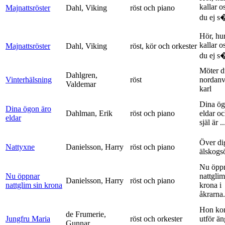
kallar o
Majnattsröster
Dahl, Viking
röst och piano
du ej s�
Hör, hu
kallar o
Majnattsröster
Dahl, Viking
röst, kör och orkester
du ej s�
Möter d
Dahlgren,
Vinterhälsning
röst
nordanv
Valdemar
karl
Dina ög
Dina ögon äro
Dahlman, Erik
röst och piano
eldar o
eldar
själ är ..
Över di
Nattyxne
Danielsson, Harry
röst och piano
älskogs
Nu öpp
Nu öppnar
nattglim
Danielsson, Harry
röst och piano
nattglim sin krona
krona i
åkrarna.
Hon ko
de Frumerie,
Jungfru Maria
röst och orkester
utför ä
Gunnar