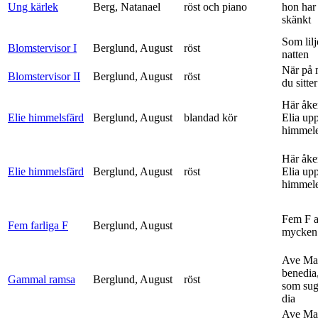
Ung kärlek
Berg, Natanael
röst och piano
hon har
skänkt
Som lilj
Blomstervisor I
Berglund, August
röst
natten
När på 
Blomstervisor II
Berglund, August
röst
du sitter
Här åke
Elie himmelsfärd
Berglund, August
blandad kör
Elia upp 
himmele
Här åke
Elie himmelsfärd
Berglund, August
röst
Elia upp 
himmele
Fem F 
Fem farliga F
Berglund, August
mycken 
Ave Mar
benedia
Gammal ramsa
Berglund, August
röst
som sug
dia
Ave Mar