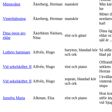
Minnesång
Åkerberg, Herman
manskör
Min kär
lur
Möter d
Vinterhälsning
Åkerberg, Herman
manskör
nordanv
karl
Dina ög
Dina ögon äro
Åkerblom Nielsen,
röst och gitarr
eldar o
eldar
Nina
själ är ..
baryton, blandad kör
Så stilla
Luthers hammare
Alfvén, Hugo
och ork
blad på
Offrand
Vid sekelskiftet: II
Alfvén, Hugo
röst och piano
seklens
Herran
I kvälla
sopran, blandad kör
Vid sekelskiftet: II
Alfvén, Hugo
vinters
och ork
stupa
Hon ko
Jungfru Maria
Alkman, Elsa
röst och piano
utför ä
vid Sju