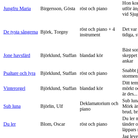
Hon ko
Jungfru Maria
Birgersson, Gösta
röst och piano
utför ä
vid Sju
röst och piano + 4
Det var
De tysta sångerna
Björk, Torgny
instrument
tidiga, 
Bäst so
Jone havsfärd
Björklund, Staffan
blandad kör
skeppet 
ankar
Snabbt 
Psaltare och lyra
Björklund, Staffan
röst och piano
stormen
Ditt tem
Vinterorgel
Björklund, Staffan
blandad kör
mörkt o
är des...
Sub lun
Deklamatorium och
Sub luna
Björlin, Ulf
Mörk är
piano
brud, br
Du ler 
Du ler
Blom, Oscar
röst och piano
tänder 
läppars 
Jag leve