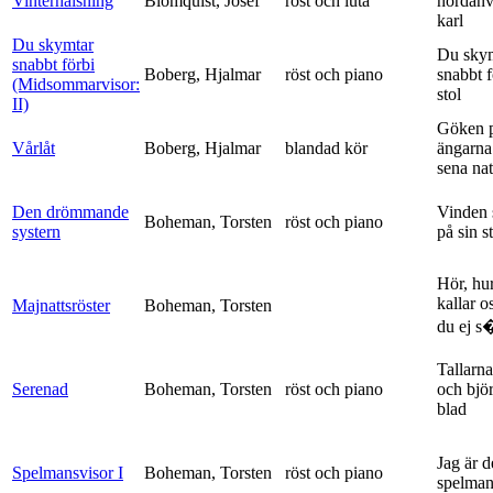
Vinterhälsning
Blomquist, Josef
röst och luta
nordanv
karl
Du skymtar
Du sky
snabbt förbi
Boberg, Hjalmar
röst och piano
snabbt 
(Midsommarvisor:
stol
II)
Göken 
Vårlåt
Boberg, Hjalmar
blandad kör
ängarna 
sena nat
Den drömmande
Vinden 
Boheman, Torsten
röst och piano
systern
på sin s
Hör, hu
kallar o
Majnattsröster
Boheman, Torsten
du ej s�
Tallarna
Serenad
Boheman, Torsten
röst och piano
och bjö
blad
Jag är 
Spelmansvisor I
Boheman, Torsten
röst och piano
spelma