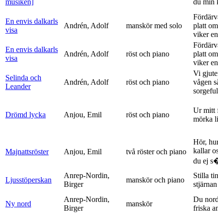
musiken]
du min k
Fördärv
En envis dalkarls
Andrén, Adolf
manskör med solo
platt om
visa
viker en 
Fördärv
En envis dalkarls
Andrén, Adolf
röst och piano
platt om
visa
viker en 
Vi gjute
Selinda och
Andrén, Adolf
röst och piano
vågen s
Leander
sorgeful
Ur mitt 
Drömd lycka
Anjou, Emil
röst och piano
mörka l
Hör, hu
kallar o
Majnattsröster
Anjou, Emil
två röster och piano
du ej s�
Anrep-Nordin,
Stilla ti
Ljusstöperskan
manskör och piano
Birger
stjärnan
Anrep-Nordin,
Du nor
Ny nord
manskör
Birger
friska a