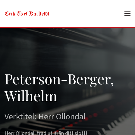
Skip to main content
Peterson-Berger,
Wilhelm
Verktitel: Herr Ollondal
Herr Ollondal, träd ut ifrån ditt slott!