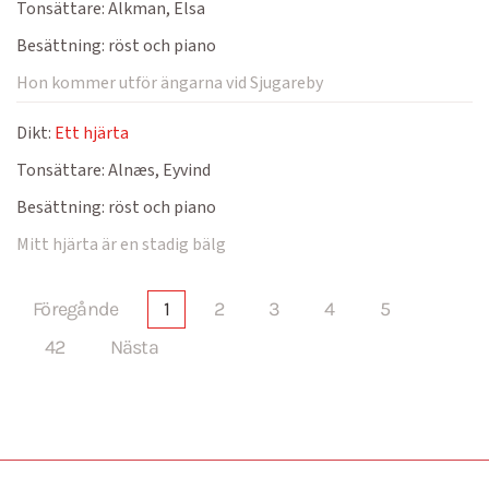
Tonsättare:
Alkman, Elsa
Besättning:
röst och piano
Hon kommer utför ängarna vid Sjugareby
Dikt:
Ett hjärta
Tonsättare:
Alnæs, Eyvind
Besättning:
röst och piano
Mitt hjärta är en stadig bälg
Föregånde
1
2
3
4
5
42
Nästa