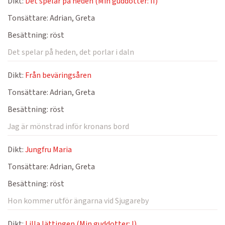
Dikt:
Det spelar på heden (Min guddotter: II)
Tonsättare:
Adrian, Greta
Besättning:
röst
Det spelar på heden, det porlar i daln
Dikt:
Från beväringsåren
Tonsättare:
Adrian, Greta
Besättning:
röst
Jag är mönstrad inför kronans bord
Dikt:
Jungfru Maria
Tonsättare:
Adrian, Greta
Besättning:
röst
Hon kommer utför ängarna vid Sjugareby
Dikt:
Lilla lättingen (Min guddotter: I)