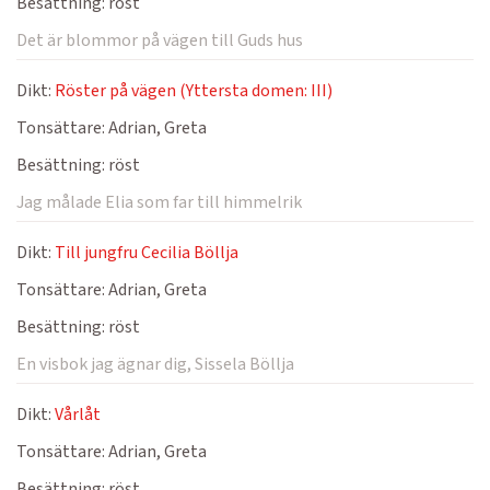
Besättning:
röst
Det är blommor på vägen till Guds hus
Dikt:
Röster på vägen (Yttersta domen: III)
Tonsättare:
Adrian, Greta
Besättning:
röst
Jag målade Elia som far till himmelrik
Dikt:
Till jungfru Cecilia Böllja
Tonsättare:
Adrian, Greta
Besättning:
röst
En visbok jag ägnar dig, Sissela Böllja
Dikt:
Vårlåt
Tonsättare:
Adrian, Greta
Besättning:
röst