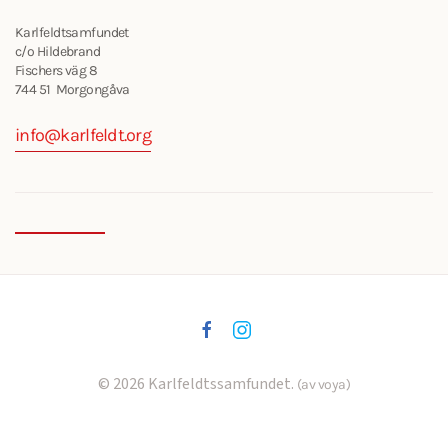
Karlfeldtsamfundet
c/o Hildebrand
Fischers väg 8
744 51 Morgongåva
info@karlfeldt.org
©
2026
Karlfeldtssamfundet.
(av voya)