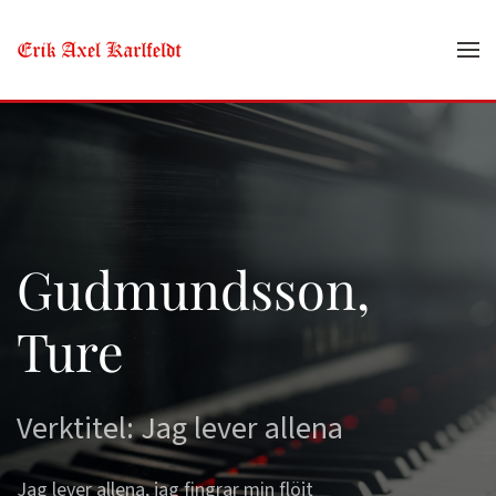
Skip to main content
Gudmundsson,
Ture
Verktitel: Jag lever allena
Jag lever allena, jag fingrar min flöjt