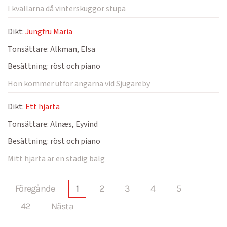
I kvällarna då vinterskuggor stupa
Dikt:
Jungfru Maria
Tonsättare:
Alkman, Elsa
Besättning:
röst och piano
Hon kommer utför ängarna vid Sjugareby
Dikt:
Ett hjärta
Tonsättare:
Alnæs, Eyvind
Besättning:
röst och piano
Mitt hjärta är en stadig bälg
Föregånde
1
2
3
4
5
42
Nästa