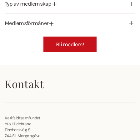
Typ av medlemskap
Medlemsförmåner
Bli medlem!
Kontakt
Karlfeldtsamfundet
c/o Hildebrand
Fischers väg 8
744 51 Morgongåva