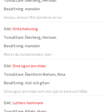
Tonsättare:
Åkerberg, Herman
Besättning:
manskör
Amour, amour! Min kärlek är en lur
Dikt:
Vinterhälsning
Tonsättare:
Åkerberg, Herman
Besättning:
manskör
Möter du nordanvinden, karl
Dikt:
Dina ögon äro eldar
Tonsättare:
Åkerblom Nielsen, Nina
Besättning:
röst och gitarr
Dina ögon äro eldar och min själ är beck och kåda
Dikt:
Luthers hammare
Tonsättare:
Alfvén, Hugo