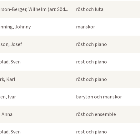
rson-Berger, Wilhelm (arr. Söd...
röst och luta
nning, Johnny
manskör
sson, Josef
röst och piano
blad, Sven
röst och piano
k, Karl
röst och piano
en, Ivar
baryton och manskör
s, Anna
röst och ensemble
blad, Sven
röst och piano