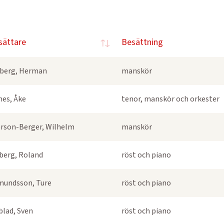
sättare
Besättning
berg, Herman
manskör
nes, Åke
tenor, manskör och orkester
rson-Berger, Wilhelm
manskör
berg, Roland
röst och piano
undsson, Ture
röst och piano
blad, Sven
röst och piano