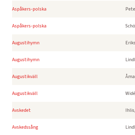
Aspåkers-polska
Pete
Aspåkers-polska
Schö
Augustihymn
Erik
Augustihymn
Lind
Augustikväll
Åmar
Augustikväll
Widé
Avskedet
Ihli
Avskedssång
Lind