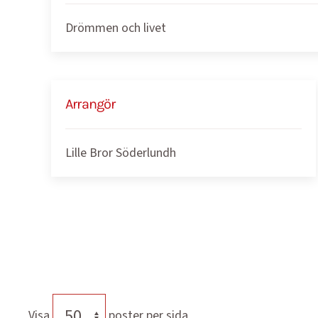
Drömmen och livet
Arrangör
Lille Bror Söderlundh
Visa
poster per sida