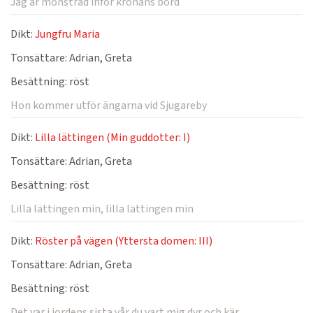
Jag är mönstrad inför kronans bord
Dikt:
Jungfru Maria
Tonsättare:
Adrian, Greta
Besättning:
röst
Hon kommer utför ängarna vid Sjugareby
Dikt:
Lilla lättingen (Min guddotter: I)
Tonsättare:
Adrian, Greta
Besättning:
röst
Lilla lättingen min, lilla lättingen min
Dikt:
Röster på vägen (Yttersta domen: III)
Tonsättare:
Adrian, Greta
Besättning:
röst
Det var i jordens sista vår du vart mig dyr och kär.