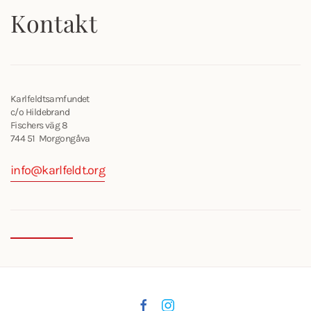
Kontakt
Karlfeldtsamfundet
c/o Hildebrand
Fischers väg 8
744 51 Morgongåva
info@karlfeldt.org