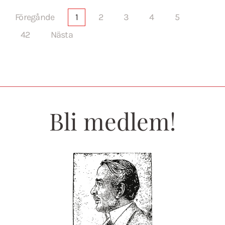
Föregånde
1
2
3
4
5
42
Nästa
Bli medlem!